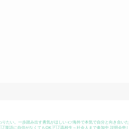
わりたい。一歩踏み出す勇気がほしい
👉海外で本気で自分と向き合い
🇯英語に自信がなくてもOK
🇫🇯高校生～社会人まで参加中
説明会申し