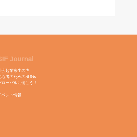
SIF Journal
社会起業家生の声
初心者のためのSDGs
グローバルに働こう！
イベント情報