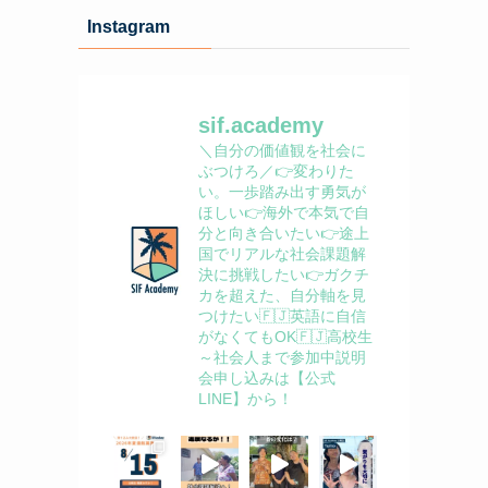
イ
Instagram
ブ
sif.academy
＼自分の価値観を社会に
ぶつけろ／
👉変わりた
い。一歩踏み出す勇気が
ほしい
👉海外で本気で自
分と向き合いたい
👉途上
国でリアルな社会課題解
決に挑戦したい
👉ガクチ
カを超えた、自分軸を見
つけたい
🇫🇯英語に自信
がなくてもOK
🇫🇯高校生
～社会人まで参加中
説明
会申し込みは【公式
LINE】から！