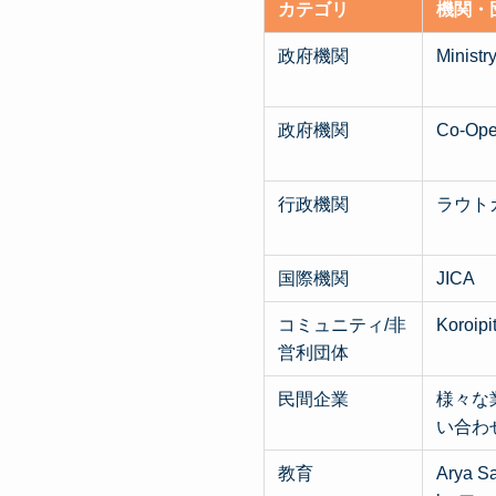
カテゴリ
機関・
政府機関
Minis
政府機関
Co-Op
行政機関
ラウト
国際機関
JICA
コミュニティ/非
Koro
営利団体
民間企業
様々な
い合わ
教育
Arya Sa