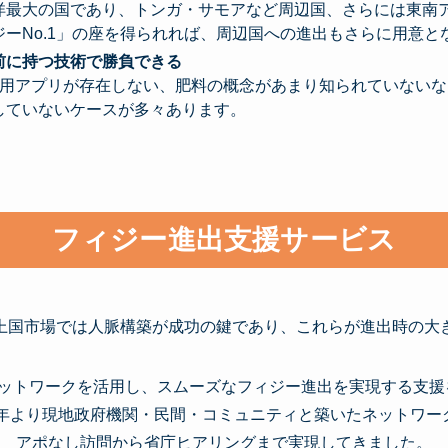
洋最大の国であり、トンガ・サモアなど周辺国、さらには東南
ーNo.1」の座を得られれば、周辺国への進出もさらに用意と
前に持つ技術で勝負できる
採用アプリが存在しない、肥料の概念があまり知られていない
していないケースが多々あります。
フィジー進出支援サービス
上国市場では人脈構築が成功の鍵であり、これらが進出時の大
地ネットワークを活用し、スムーズなフィジー進出を実現する支援
17年より現地政府機関・民間・コミュニティと築いたネットワー
アポなし訪問から省庁ヒアリングまで実現してきました。