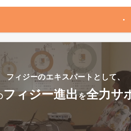
フィジーのエキスパートとして、
フィジー進出
全力サ
の
を