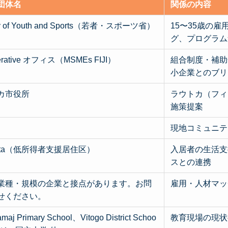
団体名
関係の内容
try of Youth and Sports（若者・スポーツ省）
15〜35歳の
グ、プログラム
erative オフィス（MSMEs FIJI）
組合制度・補助
小企業とのブリ
カ市役所
ラウトカ（フィ
施策提案
現地コミュニテ
ipita（低所得者支援居住区）
入居者の生活支
スとの連携
業種・規模の企業と接点があります。お問
雇用・人材マッ
せください。
maj Primary School、Vitogo District Schoo
教育現場の現状