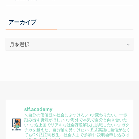
アーカイブ
ア
ー
カ
イ
ブ
sif.academy
＼自分の価値観を社会にぶつけろ／
👉変わりたい。一歩
踏み出す勇気がほしい
👉海外で本気で自分と向き合いた
い
👉途上国でリアルな社会課題解決に挑戦したい
👉ガク
チカを超えた、自分軸を見つけたい
🇫🇯英語に自信がなく
てもOK
🇫🇯高校生～社会人まで参加中
説明会申し込みは