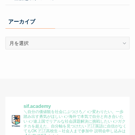
アーカイブ
ア
ー
カ
イ
ブ
sif.academy
＼自分の価値観を社会にぶつけろ／
👉変わりたい。一歩
踏み出す勇気がほしい
👉海外で本気で自分と向き合いた
い
👉途上国でリアルな社会課題解決に挑戦したい
👉ガク
チカを超えた、自分軸を見つけたい
🇫🇯英語に自信がなく
てもOK
🇫🇯高校生～社会人まで参加中
説明会申し込みは