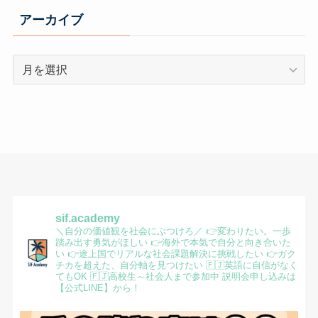
アーカイブ
ア
ー
カ
イ
ブ
sif.academy
＼自分の価値観を社会にぶつけろ／
👉変わりたい。一歩
踏み出す勇気がほしい
👉海外で本気で自分と向き合いた
い
👉途上国でリアルな社会課題解決に挑戦したい
👉ガク
チカを超えた、自分軸を見つけたい
🇫🇯英語に自信がなく
てもOK
🇫🇯高校生～社会人まで参加中
説明会申し込みは
【公式LINE】から！