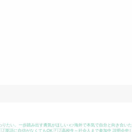
わりたい。一歩踏み出す勇気がほしい
👉海外で本気で自分と向き合い
🇯英語に自信がなくてもOK
🇫🇯高校生～社会人まで参加中
説明会申し