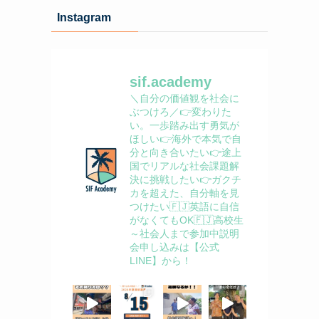
イ
Instagram
ブ
sif.academy
＼自分の価値観を社会に
ぶつけろ／
👉変わりた
い。一歩踏み出す勇気が
ほしい
👉海外で本気で自
分と向き合いたい
👉途上
国でリアルな社会課題解
決に挑戦したい
👉ガクチ
カを超えた、自分軸を見
つけたい
🇫🇯英語に自信
がなくてもOK
🇫🇯高校生
～社会人まで参加中
説明
会申し込みは【公式
LINE】から！