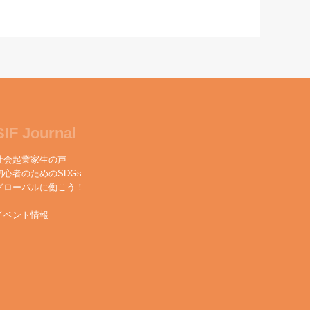
SIF Journal
社会起業家生の声
初心者のためのSDGs
グローバルに働こう！
イベント情報