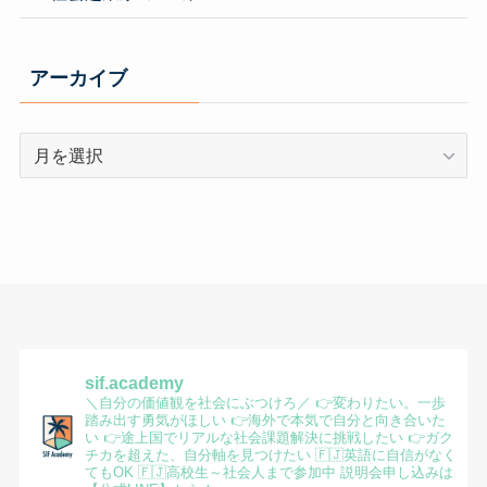
アーカイブ
ア
ー
カ
イ
ブ
sif.academy
＼自分の価値観を社会にぶつけろ／
👉変わりたい。一歩
踏み出す勇気がほしい
👉海外で本気で自分と向き合いた
い
👉途上国でリアルな社会課題解決に挑戦したい
👉ガク
チカを超えた、自分軸を見つけたい
🇫🇯英語に自信がなく
てもOK
🇫🇯高校生～社会人まで参加中
説明会申し込みは