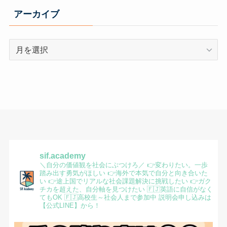
アーカイブ
ア
ー
カ
イ
ブ
sif.academy
＼自分の価値観を社会にぶつけろ／
👉変わりたい。一歩
踏み出す勇気がほしい
👉海外で本気で自分と向き合いた
い
👉途上国でリアルな社会課題解決に挑戦したい
👉ガク
チカを超えた、自分軸を見つけたい
🇫🇯英語に自信がなく
てもOK
🇫🇯高校生～社会人まで参加中
説明会申し込みは
【公式LINE】から！