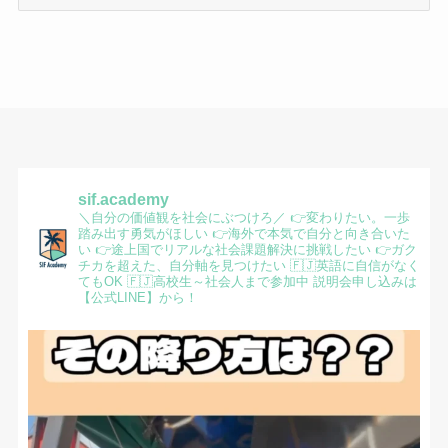
ー
カ
イ
ブ
sif.academy
＼自分の価値観を社会にぶつけろ／
👉変わりたい。一歩
踏み出す勇気がほしい
👉海外で本気で自分と向き合いた
い
👉途上国でリアルな社会課題解決に挑戦したい
👉ガク
チカを超えた、自分軸を見つけたい
🇫🇯英語に自信がなく
てもOK
🇫🇯高校生～社会人まで参加中
説明会申し込みは
【公式LINE】から！